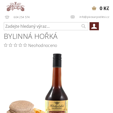
0 Kč
info@pivovarpodlesi.cz
604 254 574
BYLINNÁ HOŘKÁ
Neohodnoceno